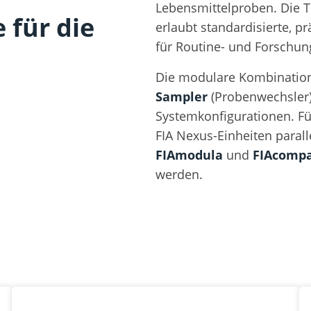
Lebensmittelproben. Die 
 für die
erlaubt standardisierte, p
für Routine- und Forschun
Die modulare Kombinatio
Sampler
(Probenwechsler) 
Systemkonfigurationen. F
FIA Nexus-Einheiten paral
FIAmodula
und
FIAcompa
werden.