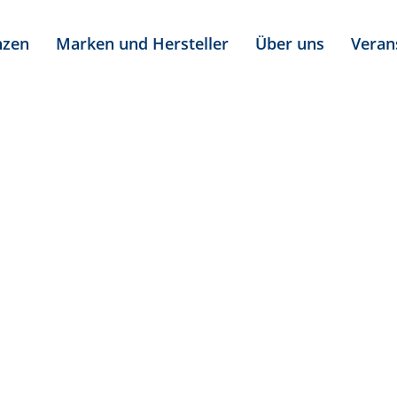
nzen
Marken und Hersteller
Über uns
Veran
 Ionenanalytik