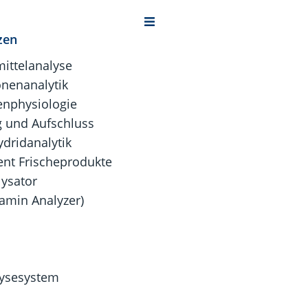
zen
ittelanalyse
onenanalytik
enphysiologie
 und Aufschluss
dridanalytik
nt Frischeprodukte
lysator
tamin Analyzer)
lysesystem