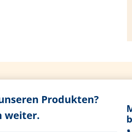
 unseren Produkten?
M
 weiter.
b