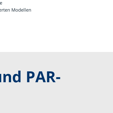
e
ierten Modellen
und PAR-