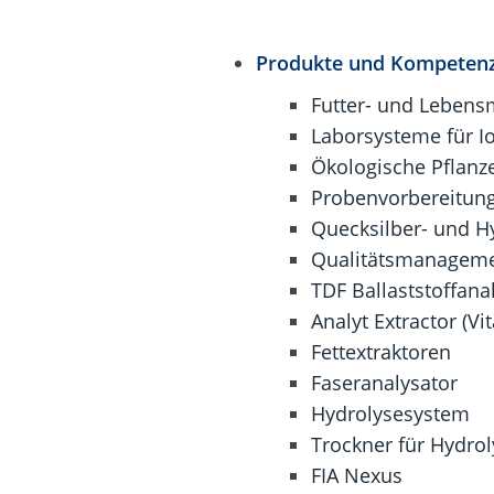
Produkte und Kompeten
Futter- und Lebensm
Laborsysteme für I
Ökologische Pflanz
Probenvorbereitung
Quecksilber- und Hy
Qualitätsmanageme
TDF Ballaststoffana
Analyt Extractor (Vi
Fettextraktoren
Faseranalysator
Hydrolysesystem
Trockner für Hydro
FIA Nexus