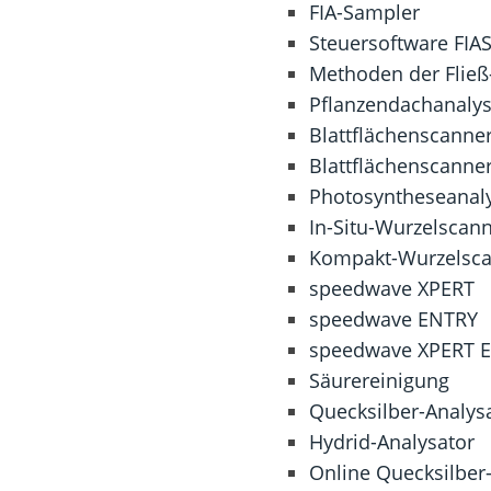
FIA-Sampler
Steuersoftware FIA
Methoden der Fließ-
Pflanzendachanalys
Blattflächenscanner
Blattflächenscanner
Photosyntheseanalys
In-Situ-Wurzelscann
Kompakt-Wurzelsca
speedwave XPERT
speedwave ENTRY
speedwave XPERT E
Säurereinigung
Quecksilber-Analys
Hydrid-Analysator
Online Quecksilber